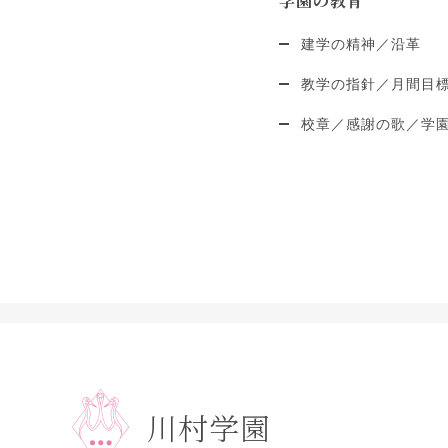
学園の教育
建学の精神／沿革
教学の指針／月間目
校章／感謝の歌／学
川村学園