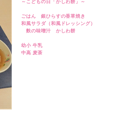
～こどもの日「かしわ餅」～
ごはん 銀ひらすの香草焼き
和風サラダ（和風ドレッシング）
麩の味噌汁 かしわ餅
幼小 牛乳
中高 麦茶