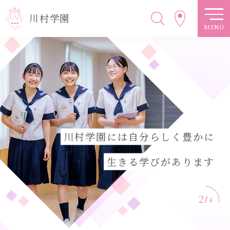
川村学園
MENU
川村学園には自分らしく豊かに
生きる学びがあります
2
/
4