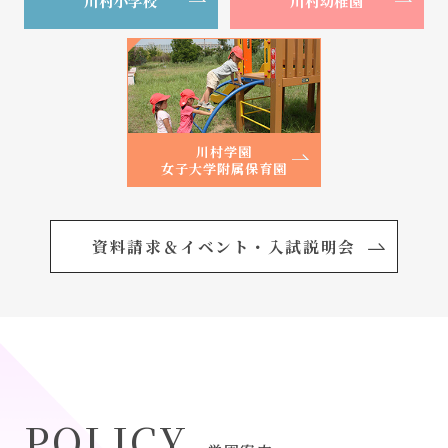
川村小学校
川村幼稚園
川村学園には
自分らしく豊かに生きる
川村学園
女子大学附属保育園
学びがあります
資料請求＆イベント・入試説明会
POLICY