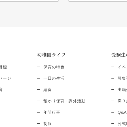
幼稚園ライフ
受験生
目標
保育の特色
イベ
セージ
一日の生活
募集
育
給食
出願
預かり保育・課外活動
満３
年間行事
Q&A
制服
公式L